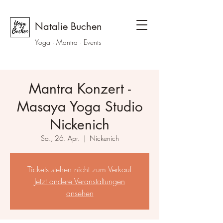
Natalie Buchen
Yoga ·
Mantra
· Events
Mantra Konzert -
Masaya Yoga Studio
Nickenich
Sa., 26. Apr.
  |  
Nickenich
Tickets stehen nicht zum Verkauf
Jetzt andere Veranstaltungen
ansehen